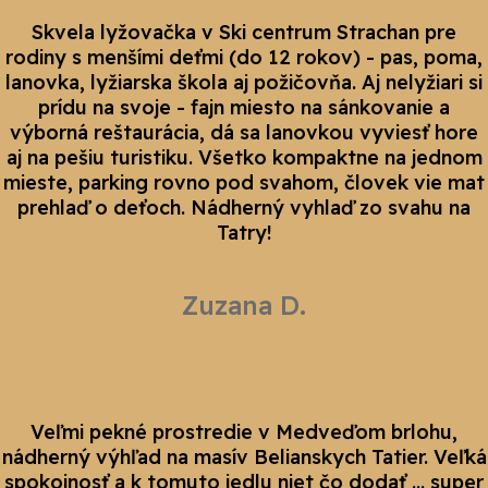
Skvela lyžovačka v Ski centrum Strachan pre
rodiny s menšími deťmi (do 12 rokov) - pas, poma,
lanovka, lyžiarska škola aj požičovňa. Aj nelyžiari si
prídu na svoje - fajn miesto na sánkovanie a
výborná reštaurácia, dá sa lanovkou vyviesť hore
aj na pešiu turistiku. Všetko kompaktne na jednom
mieste, parking rovno pod svahom, človek vie mat
prehlaď o deťoch. Nádherný vyhlaď zo svahu na
Tatry!
Zuzana D.
Veľmi pekné prostredie v Medveďom brlohu,
nádherný výhľad na masív Belianskych Tatier. Veľká
spokojnosť a k tomuto jedlu niet čo dodať … super