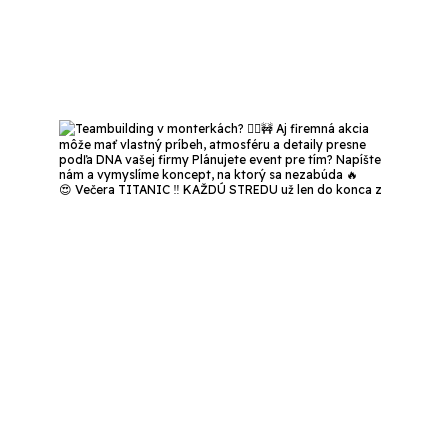
😍 Večera TITANIC ‼️ KAŽDÚ STREDU už len do konca z