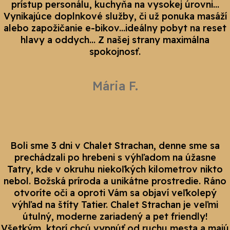
prístup personálu, kuchyňa na vysokej úrovni...
Vynikajúce doplnkové služby, či už ponuka masáží
alebo zapožičanie e-bikov...ideálny pobyt na reset
hlavy a oddych... Z našej strany maximálna
spokojnosť.
Mária F.
Boli sme 3 dni v Chalet Strachan, denne sme sa
prechádzali po hrebeni s výhľadom na úžasne
Tatry, kde v okruhu niekoľkých kilometrov nikto
nebol. Božská príroda a unikátne prostredie. Ráno
otvoríte oči a oproti Vám sa objaví veľkolepý
výhľad na štíty Tatier. Chalet Strachan je veľmi
útulný, moderne zariadený a pet friendly!
Všetkým, ktorí chcú vypnúť od ruchu mesta a majú