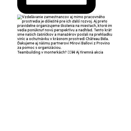
Teambuilding v monterkách? 👷‍♂️🚧 Aj firemná akcia