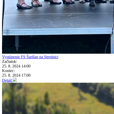
Vystúpenie FS Šarišan na Strednici
Začiatok:
25. 8. 2024 14:00
Koniec:
25. 8. 2024 17:00
Detail