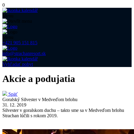
0
Menu
Menu
+421 905 151 815
info@strachanresort.sk
Vyhľadať pobyt
Akcie a podujatia
Späť
Goralský Silvester v Medveďom brlohu
31. 12. 2019
Silvester v goralskom duchu – takto sme sa v Medveďom brlohu
Strachan lúčili s rokom 2019.