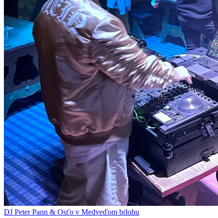
DJ Peter Pann & Osťo v Medveďom brlohu