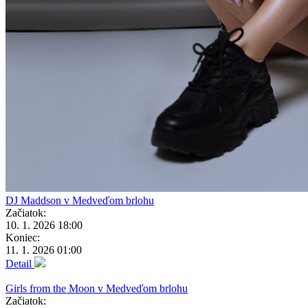
DJ Maddson v Medveďom brlohu
Začiatok:
10. 1. 2026 18:00
Koniec:
11. 1. 2026 01:00
Detail
Girls from the Moon v Medveďom brlohu
Začiatok: