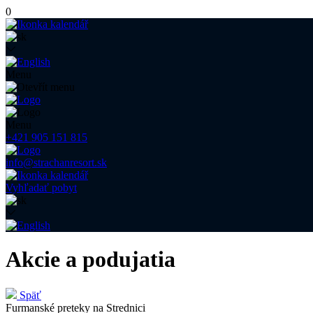
0
Menu
Menu
+421 905 151 815
info@strachanresort.sk
Vyhľadať pobyt
Akcie a podujatia
Späť
Furmanské preteky na Strednici