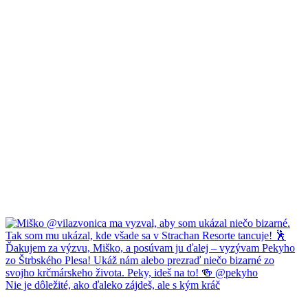
Nie je dôležité, ako ďaleko zájdeš, ale s kým kráč