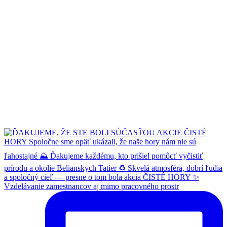
Vzdelávanie zamestnancov aj mimo pracovného prostr