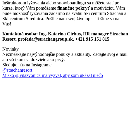
Inštruktorom lyžovania alebo snowboardingu sa môžete stať po
kurze, ktorý Vám pomôžeme
finančne pokryť
a motiváciou Vám
bude možnosť lyžovania zadarmo na svahu Ski centrum Strachan a
Ski centrum Strednica. Pošlite nám svoj životopis. Tešíme sa na
Vás!
Kontaktná osoba: Ing. Katarína Cirbus, HR manager Strachan
Resort, profesia@strachangroup.sk, +421 915 151 815
Novinky
Nezmeškajte najvýhodnejšie ponuky a aktuality. Zadajte svoj e-mail
a o všetkom sa dozviete ako prvý.
Sledujte nás na Instagrame
@strachanresort
Miško @vilazvonica ma vyzval, aby som ukázal niečo