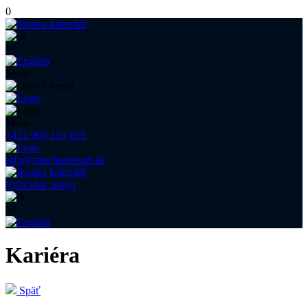
0
Menu
Menu
+421 905 151 815
info@strachanresort.sk
Vyhľadať pobyt
Kariéra
Späť