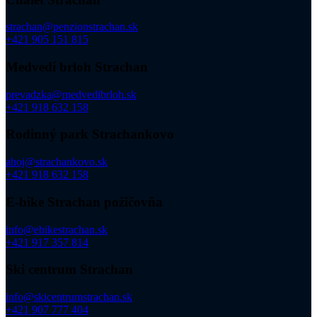
strachan@penzionstrachan.sk
+421 905 151 815
Medvedí brloh Strachan
prevadzka@medvedibrloh.sk
+421 918 632 158
Rodinný park Strachankovo
ahoj@strachankovo.sk
+421 918 632 158
E-bike Strachan požičovňa
info@ebikestrachan.sk
+421 917 357 814
Ski centrum Strachan
info@skicentrumstrachan.sk
+421 907 777 404