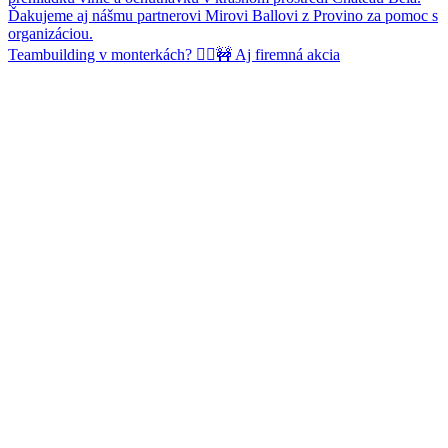
Teambuilding v monterkách? 👷‍♂️🚧 Aj firemná akcia