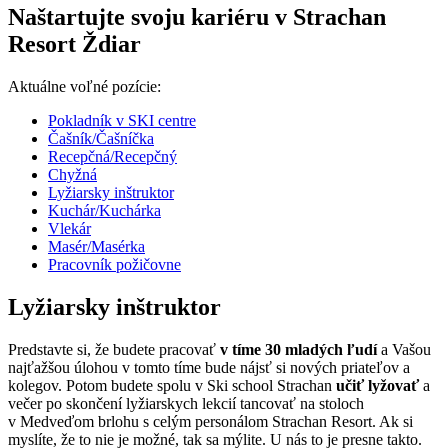
Naštartujte svoju kariéru v Strachan
Resort Ždiar
Aktuálne voľné pozície:
Pokladník v SKI centre
Čašník/Čašníčka
Recepčná/Recepčný
Chyžná
Lyžiarsky inštruktor
Kuchár/Kuchárka
Vlekár
Masér/Masérka
Pracovník požičovne
Lyžiarsky inštruktor
Predstavte si, že budete pracovať
v tíme 30 mladých ľudí
a Vašou
najťažšou úlohou v tomto tíme bude nájsť si nových priateľov a
kolegov. Potom budete spolu v Ski school Strachan
učiť lyžovať
a
večer po skončení lyžiarskych lekcií tancovať na stoloch
v Medveďom brlohu s celým personálom Strachan Resort. Ak si
myslíte, že to nie je možné, tak sa mýlite. U nás to je presne takto.