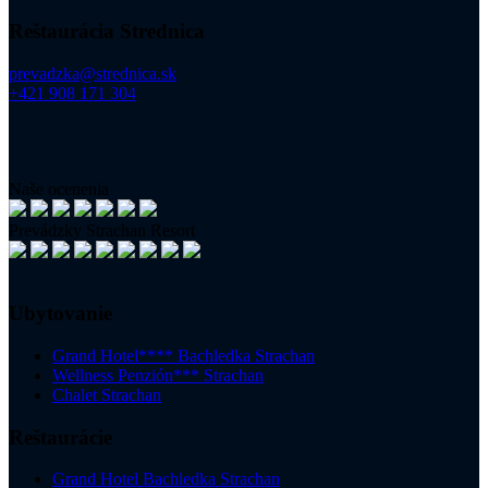
Reštaurácia Strednica
prevadzka@strednica.sk
+421 908 171 304
Naše ocenenia
Prevádzky Strachan Resort
Ubytovanie
Grand Hotel**** Bachledka Strachan
Wellness Penzión*** Strachan
Chalet Strachan
Reštaurácie
Grand Hotel Bachledka Strachan