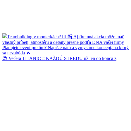
😍 Večera TITANIC ‼️ KAŽDÚ STREDU už len do konca z