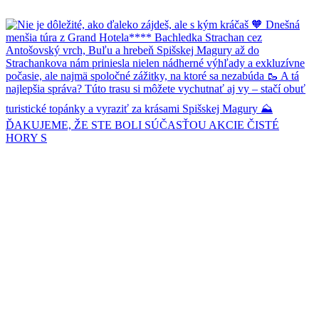
ĎAKUJEME, ŽE STE BOLI SÚČASŤOU AKCIE ČISTÉ
HORY S