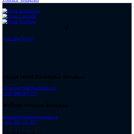
Zobraziť Instagram
Vyhľadať pobyt
Grand Hotel Bachledka Strachan
recepcia@hotelbachledka.sk
+421 908 507 773
Wellness Penzión Strachan
strachan@penzionstrachan.sk
+421 905 151 815
Chalet Strachan